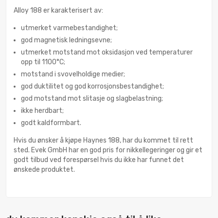
Alloy 188 er karakterisert av:
utmerket varmebestandighet;
god magnetisk ledningsevne;
utmerket motstand mot oksidasjon ved temperaturer
opp til 1100°C;
motstand i svovelholdige medier;
god duktilitet og god korrosjonsbestandighet;
god motstand mot slitasje og slagbelastning;
ikke herdbart;
godt kaldformbart.
Hvis du ønsker å kjøpe Haynes 188, har du kommet til rett
sted. Evek GmbH har en god pris for nikkellegeringer og gir et
godt tilbud ved forespørsel hvis du ikke har funnet det
ønskede produktet.