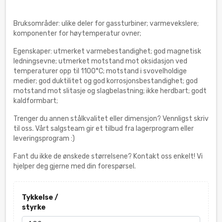
Bruksområder: ulike deler for gassturbiner; varmevekslere;
komponenter for høytemperatur ovner;
Egenskaper: utmerket varmebestandighet; god magnetisk
ledningsevne; utmerket motstand mot oksidasjon ved
temperaturer opp til 1100°C; motstand i svovelholdige
medier; god duktilitet og god korrosjonsbestandighet; god
motstand mot slitasje og slagbelastning; ikke herdbart; godt
kaldformbart;
Trenger du annen stålkvalitet eller dimensjon? Vennligst skriv
til oss. Vårt salgsteam gir et tilbud fra lagerprogram eller
leveringsprogram :)
Fant du ikke de ønskede størrelsene? Kontakt oss enkelt! Vi
hjelper deg gjerne med din forespørsel.
Tykkelse /
styrke