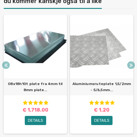
du kommer kanskje også til å like
08x18h10t plate fra 4mm til
Aluminiumsruteplate 1,5/2mm
8mm plate...
- 5/6,5mm...
€ 1,718.00
€ 1.20
DETAILS
DETAILS