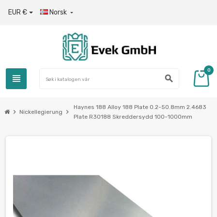
EUR €
Norsk

0
view_headline
search
Haynes 188 Alloy 188 Plate 0.2-50.8mm 2.4683
chevron_right
chevron_right
Nickellegierung
Plate R30188 Skreddersydd 100-1000mm