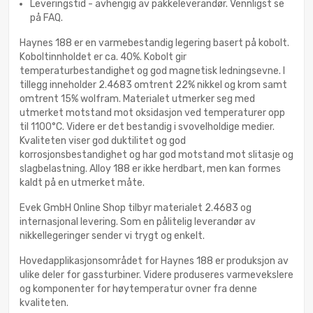
Leveringstid - avhengig av pakkeleverandør. Vennligst se
på FAQ.
Haynes 188 er en varmebestandig legering basert på kobolt.
Koboltinnholdet er ca. 40%. Kobolt gir
temperaturbestandighet og god magnetisk ledningsevne. I
tillegg inneholder 2.4683 omtrent 22% nikkel og krom samt
omtrent 15% wolfram. Materialet utmerker seg med
utmerket motstand mot oksidasjon ved temperaturer opp
til 1100°C. Videre er det bestandig i svovelholdige medier.
Kvaliteten viser god duktilitet og god
korrosjonsbestandighet og har god motstand mot slitasje og
slagbelastning. Alloy 188 er ikke herdbart, men kan formes
kaldt på en utmerket måte.
Evek GmbH Online Shop tilbyr materialet 2.4683 og
internasjonal levering. Som en pålitelig leverandør av
nikkellegeringer sender vi trygt og enkelt.
Hovedapplikasjonsområdet for Haynes 188 er produksjon av
ulike deler for gassturbiner. Videre produseres varmevekslere
og komponenter for høytemperatur ovner fra denne
kvaliteten.