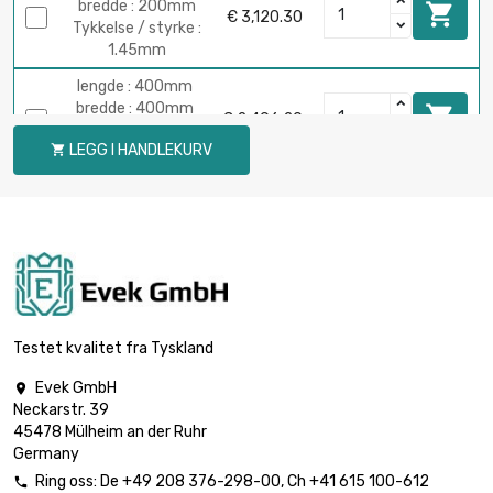
bredde : 200mm

€ 3,120.30
Tykkelse / styrke :
1.45mm
lengde : 400mm
bredde : 400mm

€ 2,496.20
Tykkelse / styrke :
LEGG I HANDLEKURV

1.45mm
lengde : 300mm
bredde : 300mm

€ 1,551.90
Tykkelse / styrke :
1.6mm
lengde : 400mm
bredde : 400mm

€ 2,759.00
Tykkelse / styrke :
Testet kvalitet fra Tyskland
1.6mm
Evek GmbH

lengde : 300mm
Neckarstr. 39
bredde : 300mm

€ 1,774.80
45478 Mülheim an der Ruhr
Tykkelse / styrke :
Germany
1.83mm
Ring oss:
De
+49 208 376-298-00
, Ch
+41 615 100-612
