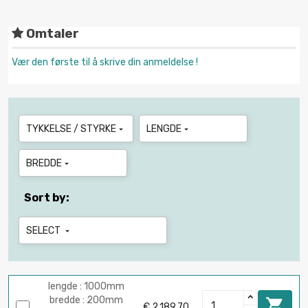
Omtaler
Vær den første til å skrive din anmeldelse !
TYKKELSE / STYRKE
LENGDE


BREDDE

Sort by:
SELECT

lengde : 1000mm
bredde : 200mm

€ 2,189.70