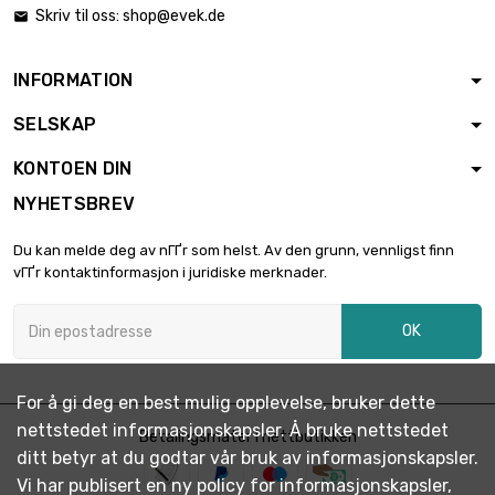
lengde : 400mm
Skriv til oss:
shop@evek.de

bredde : 400mm

€ 3,155.20
Tykkelse / styrke :
1.83mm
INFORMATION
lengde : 300mm
SELSKAP
bredde : 300mm

€ 1,970.70
Tykkelse / styrke :
KONTOEN DIN
2.03mm
NYHETSBREV
lengde : 300mm
bredde : 300mm

€ 2,291.00
Du kan melde deg av nГҐr som helst. Av den grunn, vennligst finn
Tykkelse / styrke :
vГҐr kontaktinformasjon i juridiske merknader.
2.36mm
lengde : 300mm
OK
bredde : 300mm

€ 2,463.40
Tykkelse / styrke :
2.54mm
For å gi deg en best mulig opplevelse, bruker dette
lengde : 300mm
nettstedet informasjonskapsler. Å bruke nettstedet
bredde : 300mm
Betalingsmåter i nettbutikken

€ 3,079.20
ditt betyr at du godtar vår bruk av informasjonskapsler.
Tykkelse / styrke :
3.18mm
Vi har publisert en ny policy for informasjonskapsler,