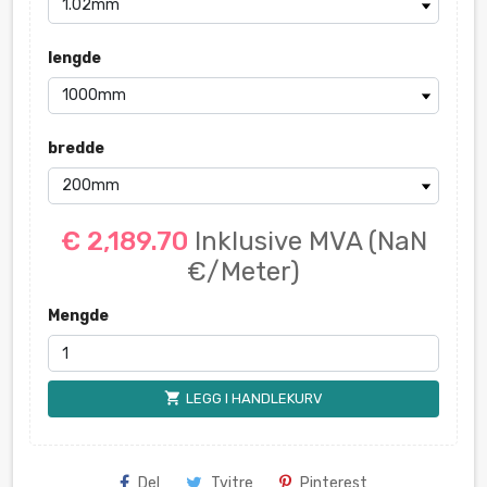
lengde
bredde
€ 2,189.70
Inklusive MVA
(NaN
€/Meter)
Mengde
shopping_cart
LEGG I HANDLEKURV
Del
Tvitre
Pinterest