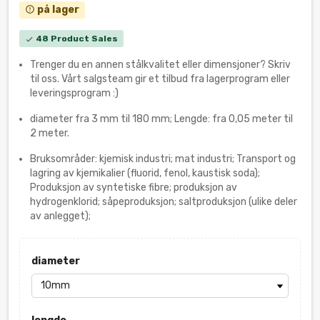
på lager
error_outline
48 Product Sales
check
Trenger du en annen stålkvalitet eller dimensjoner? Skriv
til oss. Vårt salgsteam gir et tilbud fra lagerprogram eller
leveringsprogram :)
diameter fra 3 mm til 180 mm; Lengde: fra 0,05 meter til
2 meter.
Bruksområder: kjemisk industri; mat industri; Transport og
lagring av kjemikalier (fluorid, fenol, kaustisk soda);
Produksjon av syntetiske fibre; produksjon av
hydrogenklorid; såpeproduksjon; saltproduksjon (ulike deler
av anlegget);
diameter