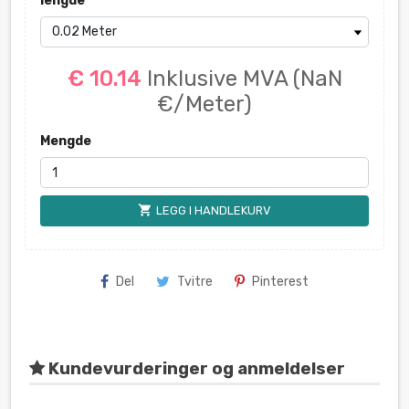
lengde
€ 10.14
Inklusive MVA
(NaN
€/Meter)
Mengde
shopping_cart
LEGG I HANDLEKURV
Del
Tvitre
Pinterest
Kundevurderinger og anmeldelser