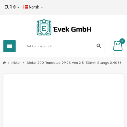
EUR €
Norsk

0
view_headline
search
chevron_right
chevron_right
nikkel
Nickel 200 Rundstab 99,2% von 2.5-30mm Stange 2.4066