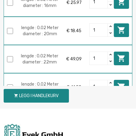

€ 25.97
diameter : 16mm
lengde : 0.02 Meter

€ 18.45
diameter : 20mm
lengde : 0.02 Meter

€ 49.09
diameter : 22mm
lengde : 0.02 Meter

€ 41.50
diameter : 30mm
LEGG I HANDLEKURV

lengde : 0.05 Meter

€ 25.35
diameter : 10mm