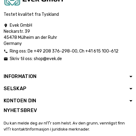
lengde : 0.05 Meter

€ 36.51
diameter : 12mm
Testet kvalitet fra Tyskland
Evek GmbH

Neckarstr. 39
lengde : 0.05 Meter

€ 42.86
45478 Mülheim an der Ruhr
diameter : 13mm
Germany
Ring oss:
De
+49 208 376-298-00
, Ch
+41 615 100-612

Skriv til oss:
shop@evek.de

lengde : 0.05 Meter

€ 64.92
diameter : 16mm
INFORMATION
SELSKAP
lengde : 0.05 Meter

€ 46.10
diameter : 20mm
KONTOEN DIN
NYHETSBREV
lengde : 0.05 Meter

€ 122.73
Du kan melde deg av nГҐr som helst. Av den grunn, vennligst finn
diameter : 22mm
vГҐr kontaktinformasjon i juridiske merknader.