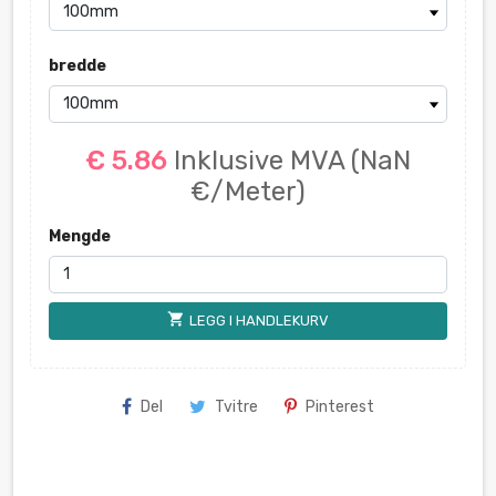
bredde
€ 5.86
Inklusive MVA
(NaN
€/Meter)
Mengde
shopping_cart
LEGG I HANDLEKURV
Del
Tvitre
Pinterest