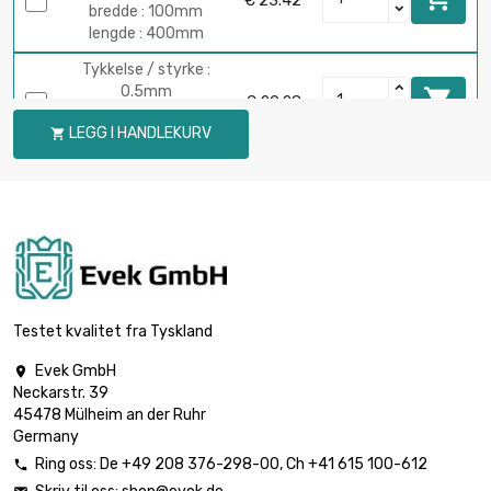
€ 23.42
bredde : 100mm
lengde : 400mm
Tykkelse / styrke :
0.5mm

€ 29.28
bredde : 100mm
LEGG I HANDLEKURV

lengde : 500mm
Tykkelse / styrke :
0.5mm

€ 35.13
bredde : 100mm
lengde : 600mm
Tykkelse / styrke :
0.5mm

€ 40.98
bredde : 100mm
Testet kvalitet fra Tyskland
lengde : 700mm
Evek GmbH

Tykkelse / styrke :
Neckarstr. 39
0.5mm

€ 46.84
45478 Mülheim an der Ruhr
bredde : 100mm
Germany
lengde : 800mm
Ring oss:
De
+49 208 376-298-00
, Ch
+41 615 100-612

Tykkelse / styrke :