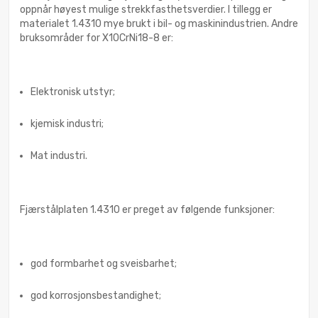
oppnår høyest mulige strekkfasthetsverdier. I tillegg er
materialet 1.4310 mye brukt i bil- og maskinindustrien. Andre
bruksområder for X10CrNi18-8 er:
Elektronisk utstyr;
kjemisk industri;
Mat industri.
Fjærstålplaten 1.4310 er preget av følgende funksjoner:
god formbarhet og sveisbarhet;
god korrosjonsbestandighet;