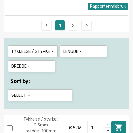
Rapporter misbruk


1
2
TYKKELSE / STYRKE
LENGDE


BREDDE

Sort by:
SELECT

Tykkelse / styrke :
0.5mm

€ 5.86
bredde : 100mm