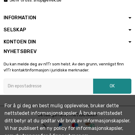
Skriv til oss:
shop@evek.de

0.5mm

€ 52.70
bredde : 100mm
lengde : 900mm
INFORMATION
Tykkelse / styrke :
SELSKAP
0.5mm

€ 58.55
bredde : 100mm
KONTOEN DIN
lengde : 1000mm
NYHETSBREV
Tykkelse / styrke :
0.5mm

€ 13.18
Du kan melde deg av nГҐr som helst. Av den grunn, vennligst finn
lengde : 150mm
vГҐr kontaktinformasjon i juridiske merknader.
bredde : 150mm
Tykkelse / styrke :
OK
0.5mm

€ 17.56
lengde : 200mm
bredde : 150mm
For å gi deg en best mulig opplevelse, bruker dette
Tykkelse / styrke :
nettstedet informasjonskapsler. Å bruke nettstedet
0.5mm
Betalingsmåter i nettbutikken

€ 21.96
ditt betyr at du godtar vår bruk av informasjonskapsler.
lengde : 250mm
bredde : 150mm
Vi har publisert en ny policy for informasjonskapsler,