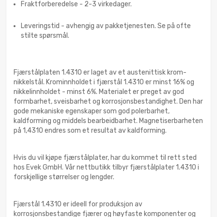
Fraktforberedelse - 2-3 virkedager.
Leveringstid - avhengig av pakketjenesten. Se på ofte
stilte spørsmål.
Fjærstålplaten 1.4310 er laget av et austenittisk krom-
nikkelstål. Krominnholdet i fjærstål 1.4310 er minst 16% og
nikkelinnholdet - minst 6%. Materialet er preget av god
formbarhet, sveisbarhet og korrosjonsbestandighet. Den har
gode mekaniske egenskaper som god polerbarhet,
kaldforming og middels bearbeidbarhet. Magnetiserbarheten
på 1,4310 endres som et resultat av kaldforming.
Hvis du vil kjøpe fjærstålplater, har du kommet til rett sted
hos Evek GmbH. Vår nettbutikk tilbyr fjærstålplater 1.4310 i
forskjellige størrelser og lengder.
Fjærstål 1.4310 er ideell for produksjon av
korrosjonsbestandige fjærer og høyfaste komponenter og