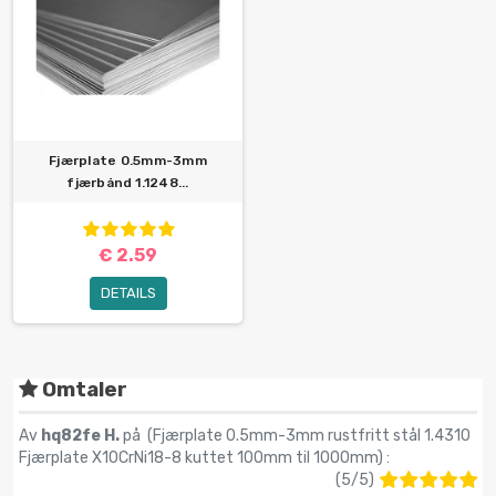
Fjærplate 0.5mm-3mm
fjærbånd 1.1248...
€ 2.59
DETAILS
Omtaler
Av
hq82fe H.
på (
Fjærplate 0.5mm-3mm rustfritt stål 1.4310
Fjærplate X10CrNi18-8 kuttet 100mm til 1000mm
) :
(
5
/
5
)