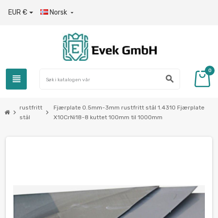
EUR €
Norsk

0
view_headline
search
rustfritt
Fjærplate 0.5mm-3mm rustfritt stål 1.4310 Fjærplate
chevron_right
chevron_right
stål
X10CrNi18-8 kuttet 100mm til 1000mm