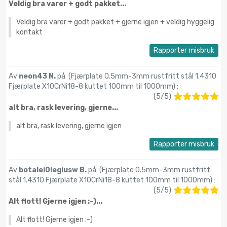
Veldig bra varer + godt pakket...
Veldig bra varer + godt pakket + gjerne igjen + veldig hyggelig
kontakt
Rapporter misbruk
Av
neon43 N.
på (
Fjærplate 0.5mm-3mm rustfritt stål 1.4310
Fjærplate X10CrNi18-8 kuttet 100mm til 1000mm
) :
(
5
/
5
)
alt bra, rask levering, gjerne...
alt bra, rask levering, gjerne igjen
Rapporter misbruk
Av
botalei0iegiusw B.
på (
Fjærplate 0.5mm-3mm rustfritt
stål 1.4310 Fjærplate X10CrNi18-8 kuttet 100mm til 1000mm
) :
(
5
/
5
)
Alt flott! Gjerne igjen :-)...
Alt flott! Gjerne igjen :-)