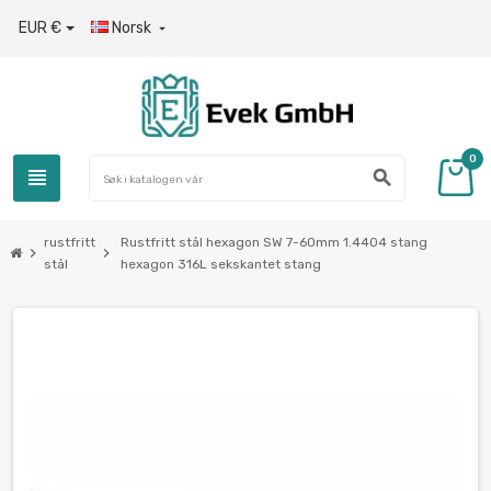
EUR €
Norsk

0
view_headline
search
rustfritt
Rustfritt stål hexagon SW 7-60mm 1.4404 stang
chevron_right
chevron_right
stål
hexagon 316L sekskantet stang