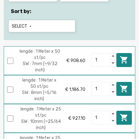
Sort by:
SELECT

lengde : 1 Meter x 50
st/pc

€ 908.60
SW : 7mm (≈9/32
inch)
lengde : 1 Meter x
50 st/pc

€ 1,186.70
SW : 8mm (≈5/16
inch)
lengde : 1 Meter x 25
st/pc

€ 927.10
SW : 10mm (≈25/64
inch)
lengde : 1 Meter x 25