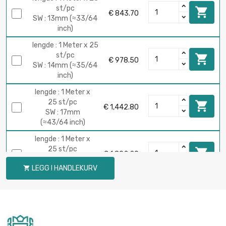
st/pc

€ 843.70
SW : 13mm (≈33/64
inch)
lengde : 1 Meter x 25
st/pc

€ 978.50
SW : 14mm (≈35/64
inch)
lengde : 1 Meter x
25 st/pc

€ 1,442.80
SW : 17mm
(≈43/64 inch)
lengde : 1 Meter x
25 st/pc

€ 1,802.20
SW : 19mm (≈3/4
LEGG I HANDLEKURV

inch)
lengde : 1 Meter x 10
st/pc

€ 966.50
SW : 22mm (≈55/64
inch)