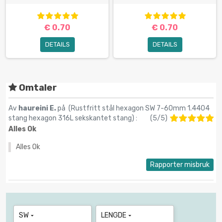
€ 0.70
€ 0.70
DETAILS
DETAILS
Omtaler
Av
haureini E.
på (
Rustfritt stål hexagon SW 7-60mm 1.4404
stang hexagon 316L sekskantet stang
) :
(
5
/
5
)
Alles Ok
Alles Ok
Rapporter misbruk
SW
LENGDE

