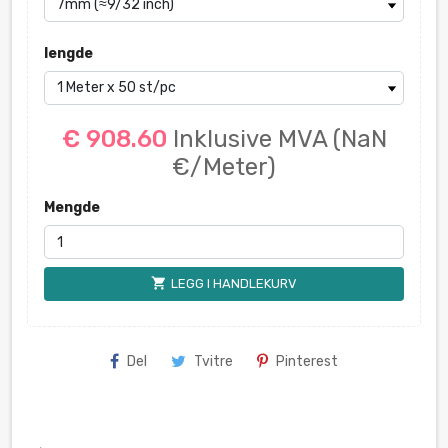
lengde
€ 908.60
Inklusive MVA
(NaN
€/Meter)
Mengde
shopping_cart
LEGG I HANDLEKURV
Del
Tvitre
Pinterest