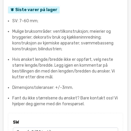
Siste varer på lager
notifications_active
SV: 7-60 mm;
Mulige bruksområder: ventilkonstruksjon; meierier og
bryggerier; dekorativ bruk og kjøkkeninnredning;
konstruksjon av kjemiske apparater; svømmebasseng
konstruksjon; bilindustrien;
Hvis ønsket lengde/bredde ikke er oppført, velg neste
større lengde/bredde. Legg igjen en kommentar på
bestillingen din med den lengden/bredden du ønsker. Vi
kutter etter dine mål.
Dimensjonstoleranser: +/-3mm.
Fant du ikke størrelsene du ønsket? Bare kontakt oss! Vi
hjelper deg gjerne med din forespørsel.
SW