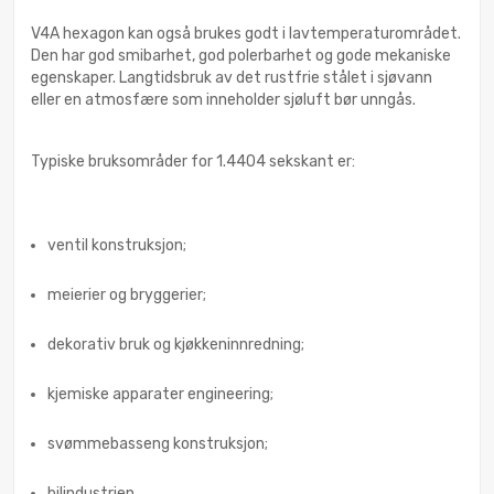
V4A hexagon kan også brukes godt i lavtemperaturområdet.
Den har god smibarhet, god polerbarhet og gode mekaniske
egenskaper. Langtidsbruk av det rustfrie stålet i sjøvann
eller en atmosfære som inneholder sjøluft bør unngås.
Typiske bruksområder for 1.4404 sekskant er:
ventil konstruksjon;
meierier og bryggerier;
dekorativ bruk og kjøkkeninnredning;
kjemiske apparater engineering;
svømmebasseng konstruksjon;
bilindustrien.