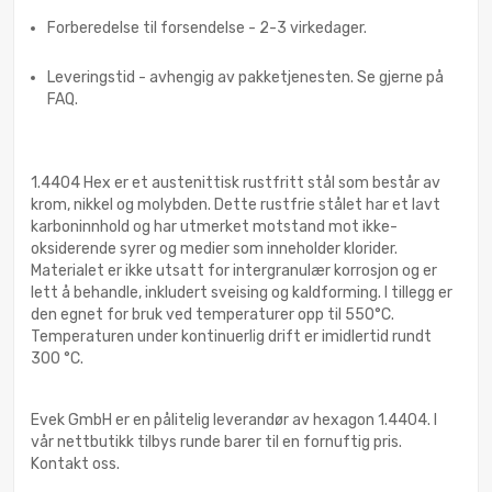
Forberedelse til forsendelse - 2-3 virkedager.
Leveringstid - avhengig av pakketjenesten. Se gjerne på
FAQ.
1.4404 Hex er et austenittisk rustfritt stål som består av
krom, nikkel og molybden. Dette rustfrie stålet har et lavt
karboninnhold og har utmerket motstand mot ikke-
oksiderende syrer og medier som inneholder klorider.
Materialet er ikke utsatt for intergranulær korrosjon og er
lett å behandle, inkludert sveising og kaldforming. I tillegg er
den egnet for bruk ved temperaturer opp til 550°C.
Temperaturen under kontinuerlig drift er imidlertid rundt
300 °C.
Evek GmbH er en pålitelig leverandør av hexagon 1.4404. I
vår nettbutikk tilbys runde barer til en fornuftig pris.
Kontakt oss.