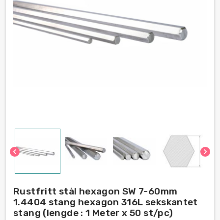
chevron_left
chevron_right
Rustfritt stål hexagon SW 7-60mm
1.4404 stang hexagon 316L sekskantet
stang (lengde : 1 Meter x 50 st/pc)