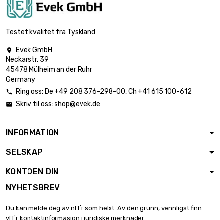
lengde : 1 Meter x
10 st/pc

€ 1,150.20
SW : 24mm (≈15/16
Testet kvalitet fra Tyskland
inch)
Evek GmbH

lengde : 1 Meter x
Neckarstr. 39
10 st/pc

€ 1,455.70
45478 Mülheim an der Ruhr
SW : 27mm (≈1.06
Germany
inch)
Ring oss:
De
+49 208 376-298-00
, Ch
+41 615 100-612

lengde : 1 Meter x 5
Skriv til oss:
shop@evek.de

st/pc

€ 898.60
SW : 30mm (≈1.1811
inch)
INFORMATION
lengde : 1 Meter x 5
SELSKAP
st/pc

€ 1,022.40
SW : 32mm
KONTOEN DIN
(≈1.2598 inch)
NYHETSBREV
lengde : 1 Meter x 5
st/pc

€ 1,294.00
Du kan melde deg av nГҐr som helst. Av den grunn, vennligst finn
SW : 36mm (≈1.417
vГҐr kontaktinformasjon i juridiske merknader.
inch)