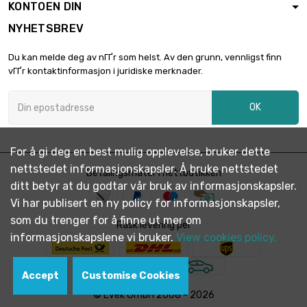
KONTOEN DIN
NYHETSBREV
Du kan melde deg av nГҐr som helst. Av den grunn, vennligst finn
vГҐr kontaktinformasjon i juridiske merknader.
OK
For å gi deg en best mulig opplevelse, bruker dette
nettstedet informasjonskapsler. Å bruke nettstedet
Betalingsmåter i nettbutikken
ditt betyr at du godtar vår bruk av informasjonskapsler.
Vi har publisert en ny policy for informasjonskapsler,
som du trenger for å finne ut mer om
Rask levering per
informasjonskapslene vi bruker.
View cookies policy.
Accept
Customise Cookies
© Evek GmbH 2008 - 2026