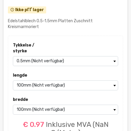
Ikke pГҐ lager
error_outline
Edelstahlblech 0.5-1.5mm Platten Zuschnitt
Kreismarmoriert
Tykkelse /
styrke
lengde
bredde
€ 0.97
Inklusive MVA
(NaN