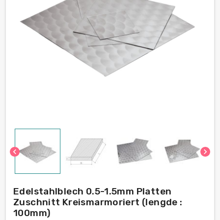
chevron_left
chevron_right
Edelstahlblech 0.5-1.5mm Platten
Zuschnitt Kreismarmoriert (lengde :
100mm)