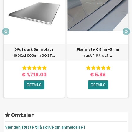
09g2s ark 8mm plate
Fjærplate 0.5mm-3mm
1000x2000mm GOST...
rustfritt stål...
€ 1,718.00
€ 5.86
DETAILS
DETAILS
Omtaler
Vær den første til å skrive din anmeldelse !