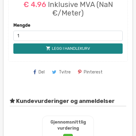
€ 4.96
Inklusive MVA
(NaN
€/Meter)
Mengde
shopping_cart
LEGG I HANDLEKURV
Del
Tvitre
Pinterest
Kundevurderinger og anmeldelser
Gjennomsnittlig
vurdering