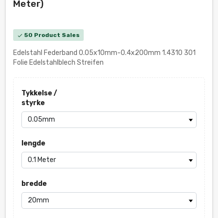
Meter)
50 Product Sales
check
Edelstahl Federband 0.05x10mm-0.4x200mm 1.4310 301
Folie Edelstahlblech Streifen
Tykkelse /
styrke
lengde
bredde