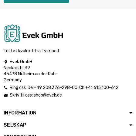
lengde : 10 Meter
bredde : 20mm

€ 124.92
Tykkelse / styrke :
0.05mm
lengde : 25 Meter
bredde : 20mm

€ 312.29
Tykkelse / styrke :
Testet kvalitet fra Tyskland
0.05mm
Evek GmbH

lengde : 50 Meter
Neckarstr. 39
bredde : 20mm

€ 624.56
45478 Mülheim an der Ruhr
Tykkelse / styrke :
Germany
0.05mm
Ring oss:
De
+49 208 376-298-00
, Ch
+41 615 100-612

lengde : 100 Meter
Skriv til oss:
shop@evek.de

bredde : 20mm

€ 1,249.13
Tykkelse / styrke :
0.05mm
INFORMATION
lengde : 0.1 Meter
SELSKAP
bredde : 50mm

€ 4.96
Tykkelse / styrke :