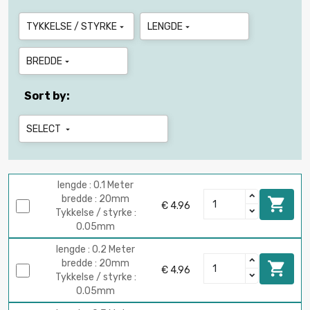
TYKKELSE / STYRKE
LENGDE


BREDDE

Sort by:
SELECT

lengde : 0.1 Meter
bredde : 20mm

€ 4.96
Tykkelse / styrke :
0.05mm
lengde : 0.2 Meter
bredde : 20mm

€ 4.96
Tykkelse / styrke :
0.05mm