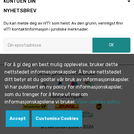
KONTOEN DIN
0.05mm
NYHETSBREV
lengde : 0.2 Meter
bredde : 50mm

€ 4.96
Du kan melde deg av nГҐr som helst. Av den grunn, vennligst finn
Tykkelse / styrke :
vГҐr kontaktinformasjon i juridiske merknader.
0.05mm
lengde : 0.3 Meter
OK
bredde : 50mm

€ 7.03
Tykkelse / styrke :
0.05mm
For å gi deg en best mulig opplevelse, bruker dette
lengde : 0.4 Meter
nettstedet informasjonskapsler. Å bruke nettstedet
bredde : 50mm
Betalingsmåter i nettbutikken

€ 9.37
ditt betyr at du godtar vår bruk av informasjonskapsler.
Tykkelse / styrke :
0.05mm
Vi har publisert en ny policy for informasjonskapsler,
som du trenger for å finne ut mer om
lengde : 0.5 Meter
Rask levering per
bredde : 50mm
informasjonskapslene vi bruker.
View cookies policy.

€ 11.71
Tykkelse / styrke :
0.05mm
Accept
Customise Cookies
lengde : 1 Meter
© Evek GmbH 2008 - 2026
bredde : 50mm

€ 23.42