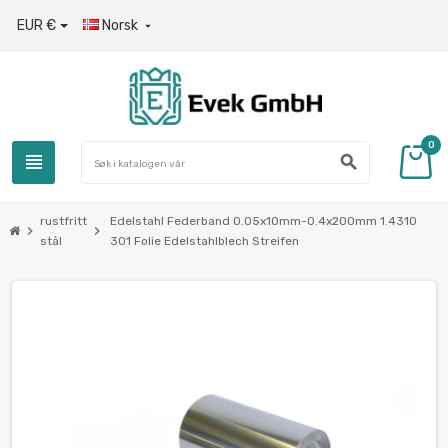
EUR €
Norsk

0
view_headline
search
rustfritt
Edelstahl Federband 0.05x10mm-0.4x200mm 1.4310
chevron_right
chevron_right
stål
301 Folie Edelstahlblech Streifen