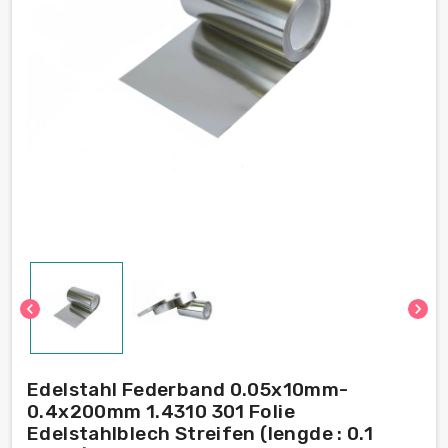
chevron_left
chevron_right
Edelstahl Federband 0.05x10mm-
0.4x200mm 1.4310 301 Folie
Edelstahlblech Streifen (lengde : 0.1