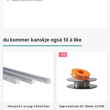
du kommer kanskje også til å like
-5%
Firkantet stang 1.4021 Aisi
Fjærståltråd 0,1-10mm 1,4310