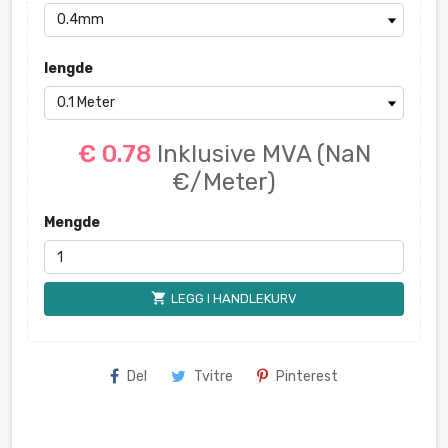
lengde
€ 0.78
Inklusive MVA
(NaN
€/Meter)
Mengde
shopping_cart
LEGG I HANDLEKURV
Del
Tvitre
Pinterest