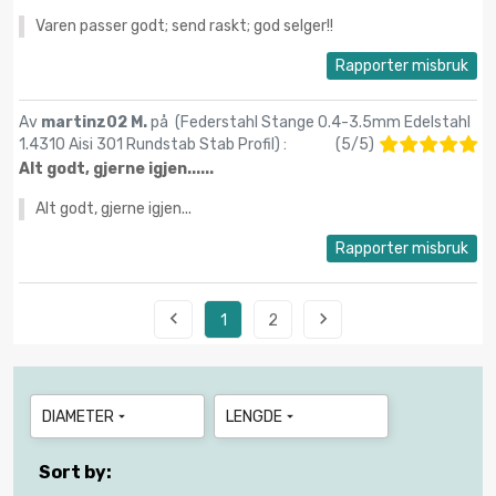
Varen passer godt; send raskt; god selger!!
Rapporter misbruk
Av
martinz02 M.
på (
Federstahl Stange 0.4-3.5mm Edelstahl
1.4310 Aisi 301 Rundstab Stab Profil
) :
(
5
/
5
)
Alt godt, gjerne igjen......
Alt godt, gjerne igjen...
Rapporter misbruk


1
2
DIAMETER
LENGDE


Sort by: