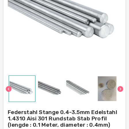
chevron_left
chevron_right
Federstahl Stange 0.4-3.5mm Edelstahl
1.4310 Aisi 301 Rundstab Stab Profil
(lengde : 0.1 Meter, diameter : 0.4mm)