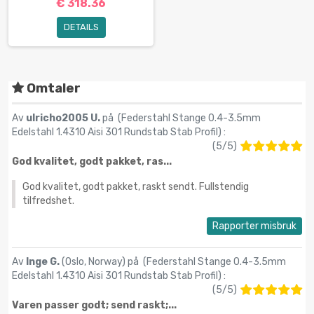
€ 318.36
DETAILS
Omtaler
Av
ulricho2005 U.
på (
Federstahl Stange 0.4-3.5mm
Edelstahl 1.4310 Aisi 301 Rundstab Stab Profil
) :
(
5
/
5
)
God kvalitet, godt pakket, ras...
God kvalitet, godt pakket, raskt sendt. Fullstendig
tilfredshet.
Rapporter misbruk
Av
Inge G.
(Oslo, Norway) på (
Federstahl Stange 0.4-3.5mm
Edelstahl 1.4310 Aisi 301 Rundstab Stab Profil
) :
(
5
/
5
)
Varen passer godt; send raskt;...