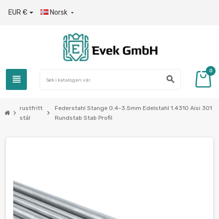
EUR €
Norsk

0
view_headline
search
rustfritt
Federstahl Stange 0.4-3.5mm Edelstahl 1.4310 Aisi 301
chevron_right
chevron_right
stål
Rundstab Stab Profil