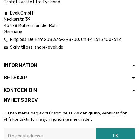
Testet kvalitet fra Tyskland
Evek GmbH

Neckarstr. 39
lengde : 0.3 Meter

€ 2.09
45478 Mülheim an der Ruhr
diameter : 0.5mm
Germany
Ring oss:
De
+49 208 376-298-00
, Ch
+41 615 100-612

Skriv til oss:
shop@evek.de

lengde : 0.4 Meter

€ 2.68
diameter : 0.5mm
INFORMATION
SELSKAP
lengde : 0.5 Meter

€ 3.22
diameter : 0.5mm
KONTOEN DIN
NYHETSBREV
lengde : 0.75 Meter

€ 4.43
Du kan melde deg av nГҐr som helst. Av den grunn, vennligst finn
diameter : 0.5mm
vГҐr kontaktinformasjon i juridiske merknader.
OK
lengde : 1 Meter
