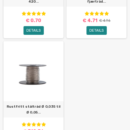
420...
fjærtråd...
€ 0.70
€ 4.71
€ 4.96
DETAILS
DETAILS
Rustfritt ståltråd Ø 0,035 til
Ø 0,05...