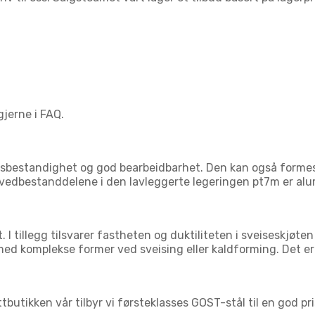
jerne i FAQ.
sbestandighet og god bearbeidbarhet. Den kan også formes
vedbestanddelene i den lavleggerte legeringen pt7m er alum
 I tillegg tilsvarer fastheten og duktiliteten i sveiseskjøte
ed komplekse former ved sveising eller kaldforming. Det e
butikken vår tilbyr vi førsteklasses GOST-stål til en god pri