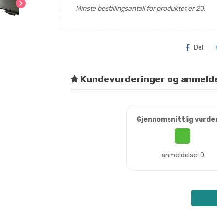
chevron_right
Minste bestillingsantall for produktet er 20.
Del
Kundevurderinger og anmeld
Gjennomsnittlig vurde
anmeldelse: 0