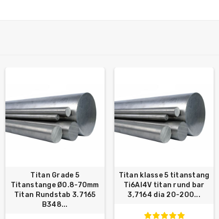
Titan Grade 5
Titan klasse 5 titanstang
Titanstange Ø0.8-70mm
Ti6Al4V titan rund bar
Titan Rundstab 3.7165
3,7164 dia 20-200...
B348...