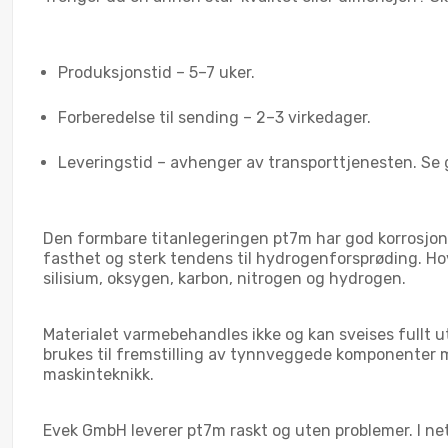
Produksjonstid – 5–7 uker.
Forberedelse til sending – 2–3 virkedager.
Leveringstid – avhenger av transporttjenesten. Se g
Den formbare titanlegeringen pt7m har god korrosjon
fasthet og sterk tendens til hydrogenforsprøding. Ho
silisium, oksygen, karbon, nitrogen og hydrogen.
Materialet varmebehandles ikke og kan sveises fullt ut.
brukes til fremstilling av tynnveggede komponenter m
maskinteknikk.
Evek GmbH leverer pt7m raskt og uten problemer. I nett