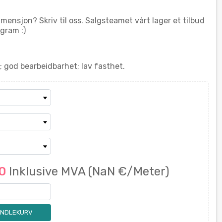
imensjon? Skriv til oss. Salgsteamet vårt lager et tilbud
gram :)
 god bearbeidbarhet; lav fasthet.
00
Inklusive MVA
(NaN €/Meter)
ANDLEKURV