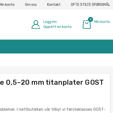
Min konto
Om oss
Kontakt
OFTE STILTE SPØRSMÅL
0
Logg inn
Min konto
Opprett en konto
€ 0.00
te 0,5–20 mm titanplater GOST
blemer. I nettbutikken vår tilbyr vi førsteklasses GOST-