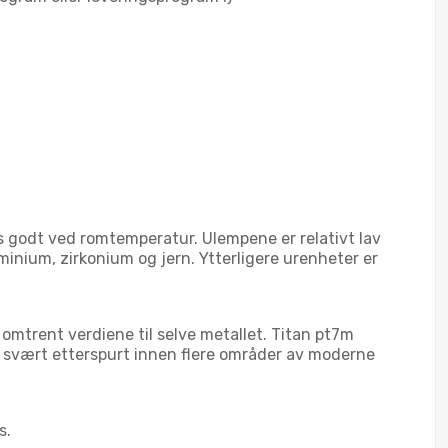
 godt ved romtemperatur. Ulempene er relativt lav
inium, zirkonium og jern. Ytterligere urenheter er
n omtrent verdiene til selve metallet. Titan pt7m
r svært etterspurt innen flere områder av moderne
s.