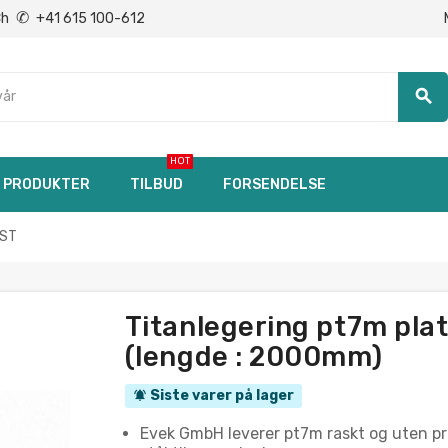
✆
Ch
+41 615 100-612
search
HOT
PRODUKTER
TILBUD
FORSENDELSE
OST
Titanlegering pt7m pla
(lengde : 2000mm)
Siste varer på lager
notifications_active
Evek GmbH leverer pt7m raskt og uten pro