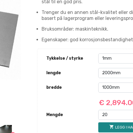
stål til en god pris.
Trenger du en annen stål-kvalitet eller d
basert på lagerprogram eller leveringspro
Bruksområder: maskinteknikk.
Egenskaper: god korrosjonsbestandighet;
Tykkelse / styrke
lengde
bredde
€ 2,894.
Mengde
shopping_cart
LEGG I H