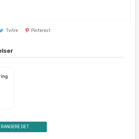
Tvitre
Pinterest
elser
ring
RANGERE DET