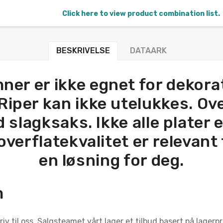
Click here to view product combination list.
BESKRIVELSE
DATAARK
ner er ikke egnet for dekora
Riper kan ikke utelukkes. Ove
slagksaks. Ikke alle plater e
erflatekvalitet er relevant f
en løsning for deg.
m
iv til oss. Salgsteamet vårt lager et tilbud basert på lagerp