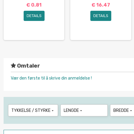
€ 0.81
€ 16.47
DETAILS
DETAILS
Omtaler
Vær den første til å skrive din anmeldelse !
TYKKELSE / STYRKE
LENGDE
BREDDE


