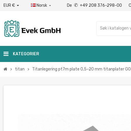
✆
EUR €
Norsk
De
+49 208 376-298-00

KATEGORIER
titan
Titanlegering pt7m plate 0,5–20 mm titanplater G
chevron_right
chevron_right