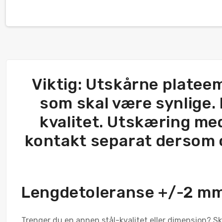
Viktig: Utskårne plateem
som skal være synlige. 
kvalitet. Utskæring med 
kontakt separat dersom ov
Lengdetoleranse +/-2 m
Trenger du en annen stål-kvalitet eller dimensjon? Skr