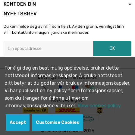
bredde :

KONTOEN DIN
€ 57,880.00
1000mm
NYHETSBREV
Tykkelse / styrke
: 20mm
Du kan melde deg av nГҐr som helst. Av den grunn, vennligst finn
vГҐr kontaktinformasjon i juridiske merknader.
OK
For å gi deg en best mulig opplevelse, bruker dette
nettstedet informasjonskapsler. Å bruke nettstedet
Betalingsmåter i nettbutikken
ditt betyr at du godtar vår bruk av informasjonskapsler.
Vi har publisert en ny policy for informasjonskapsler,
som du trenger for å finne ut mer om
Rask levering per
informasjonskapslene vi bruker.
View cookies policy.
Accept
Customise Cookies
© Evek GmbH 2008 - 2026