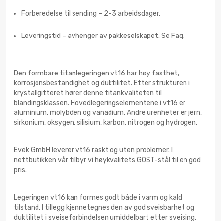
Forberedelse til sending – 2–3 arbeidsdager.
Leveringstid – avhenger av pakkeselskapet. Se Faq.
Den formbare titanlegeringen vt16 har høy fasthet,
korrosjonsbestandighet og duktilitet. Etter strukturen i
krystallgitteret hører denne titankvaliteten til
blandingsklassen. Hovedlegeringselementene i vt16 er
aluminium, molybden og vanadium. Andre urenheter er jern,
sirkonium, oksygen, silisium, karbon, nitrogen og hydrogen.
Evek GmbH leverer vt16 raskt og uten problemer. I
nettbutikken vår tilbyr vi høykvalitets GOST-stål til en god
pris.
Legeringen vt16 kan formes godt både i varm og kald
tilstand. I tillegg kjennetegnes den av god sveisbarhet og
duktilitet i sveiseforbindelsen umiddelbart etter sveising.