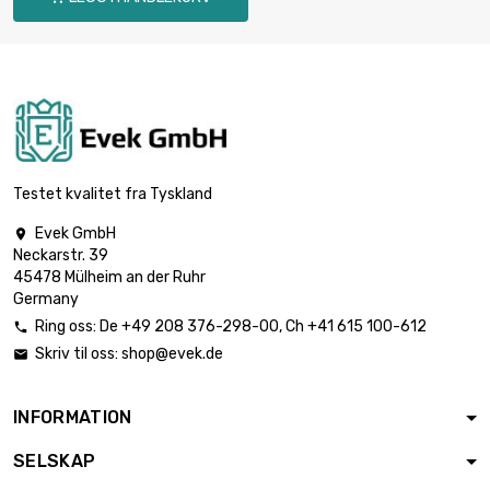
Tykkelse / styrke :
1mm
lengde : 2000mm
bredde : 1000mm

€ 8,732.00
Tykkelse / styrke :
3mm
lengde :
2000mm
Testet kvalitet fra Tyskland
bredde :

€ 23,252.00
1000mm
Evek GmbH

Tykkelse /
Neckarstr. 39
styrke : 8mm
45478 Mülheim an der Ruhr
Germany
lengde :
Ring oss:
De
+49 208 376-298-00
, Ch
+41 615 100-612

2000mm
bredde :

Skriv til oss:
shop@evek.de

€ 34,628.00
1000mm
Tykkelse /
INFORMATION
styrke : 12mm
lengde :
SELSKAP
2000mm