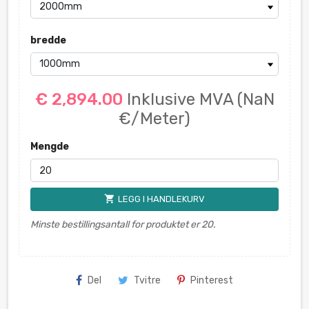
bredde
€ 2,894.00
Inklusive MVA
(NaN
€/Meter)
Mengde
shopping_cart
LEGG I HANDLEKURV
Minste bestillingsantall for produktet er 20.
Del
Tvitre
Pinterest