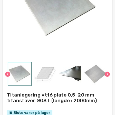
chevron_left
chevron_right
Titanlegering vt16 plate 0,5–20 mm
titanstaver GOST (lengde : 2000mm)
Siste varer på lager
notifications_active