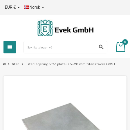
EUR €
Norsk

0
view_headline
search
chevron_right
chevron_right
titan
Titanlegering vt16 plate 0,5–20 mm titanstaver GOST