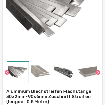
chevron_left
chevron_right
Aluminium Blechstreifen Flachstange
30x2mm-90x6mm Zuschnitt Streifen
(lengde : 0.5 Meter)