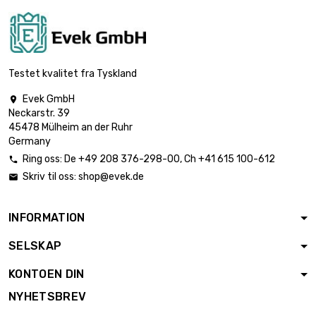
bredde : 30mm
lengde : 0.5 Meter
Tykkelse / styrke :

€ 2.45
1mm
Testet kvalitet fra Tyskland
bredde : 35mm
Evek GmbH

lengde : 1 Meter
Neckarstr. 39
Tykkelse / styrke :

€ 4.90
45478 Mülheim an der Ruhr
1mm
Germany
bredde : 35mm
Ring oss:
De
+49 208 376-298-00
, Ch
+41 615 100-612

lengde : 0.5 Meter
Skriv til oss:
shop@evek.de

Tykkelse / styrke :

€ 3.20
2mm
bredde : 35mm
INFORMATION
lengde : 1 Meter
SELSKAP
Tykkelse / styrke :

€ 6.39
2mm
KONTOEN DIN
bredde : 35mm
NYHETSBREV
lengde : 0.5 Meter
Tykkelse / styrke :