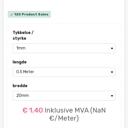
120 Product Sales
check
Tykkelse /
styrke
lengde
bredde
€ 1.40
Inklusive MVA
(NaN
€/Meter)