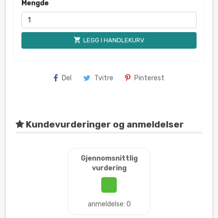
Mengde
shopping_cart
LEGG I HANDLEKURV
Del
Tvitre
Pinterest
Kundevurderinger og anmeldelser
Gjennomsnittlig
vurdering
anmeldelse: 0