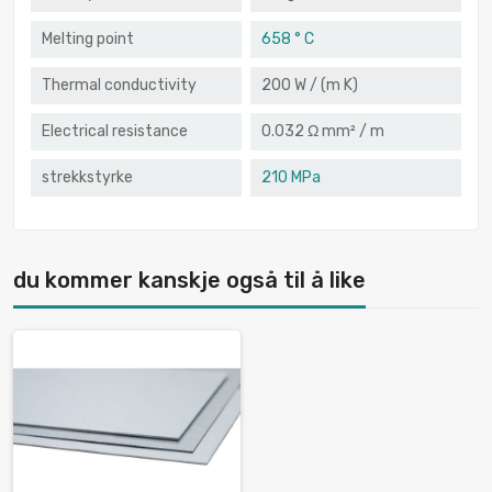
Melting point
658 ° C
Thermal conductivity
200 W / (m K)
Electrical resistance
0.032 Ω mm² / m
strekkstyrke
210 MPa
du kommer kanskje også til å like