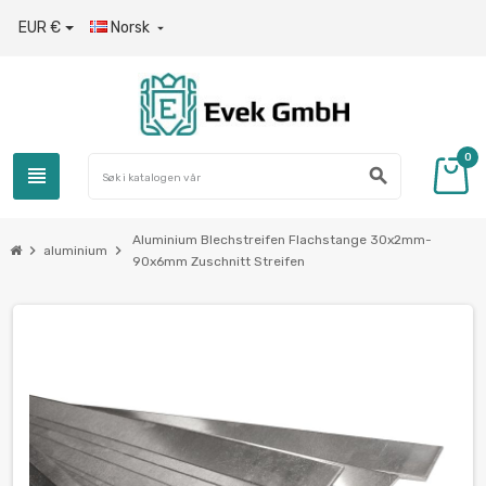
EUR €
Norsk

0
view_headline
search
Aluminium Blechstreifen Flachstange 30x2mm-
chevron_right
chevron_right
aluminium
90x6mm Zuschnitt Streifen