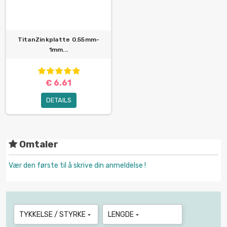
TitanZinkplatte 0.55mm-
1mm...
€ 6.61
DETAILS
Omtaler
Vær den første til å skrive din anmeldelse !
TYKKELSE / STYRKE
LENGDE

