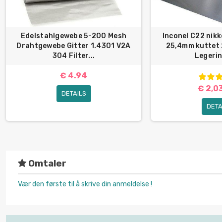
Edelstahlgewebe 5-200 Mesh
Inconel C22 nik
Drahtgewebe Gitter 1.4301 V2A
25,4mm kuttet 
304 Filter...
Legeri
€ 4.94
€ 2,0
DETAILS
DETA
Omtaler
Vær den første til å skrive din anmeldelse !