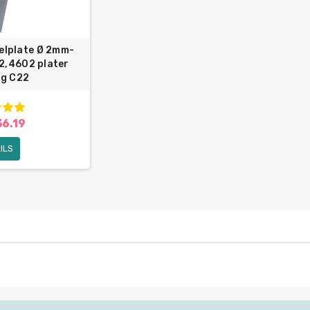
kelplate Ø 2mm-
2,4602 plater
ng C22
36.19
ILS