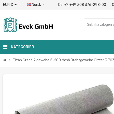
✆
EUR €
Norsk
De
+49 208 376-298-00

KATEGORIER
Titan Grade 2 gewebe 5-200 Mesh Drahtgewebe Gitter 3.7035
chevron_right