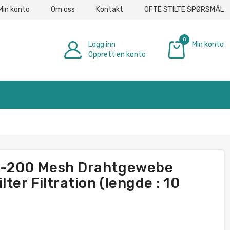
Min konto
Om oss
Kontakt
OFTE STILTE SPØRSMÅL
0
Logg inn
Min konto
Opprett en konto
€ 0.00
5-200 Mesh Drahtgewebe
ter Filtration (lengde : 10