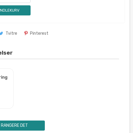
ANDLEKURV
Tvitre
Pinterest
elser
ring
RANGERE DET