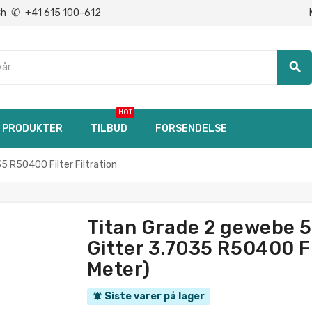
✆
Ch
+41 615 100-612
search
HOT
PRODUKTER
TILBUD
FORSENDELSE
 R50400 Filter Filtration
Titan Grade 2 gewebe 
Gitter 3.7035 R50400 Fil
Meter)
Siste varer på lager
notifications_active