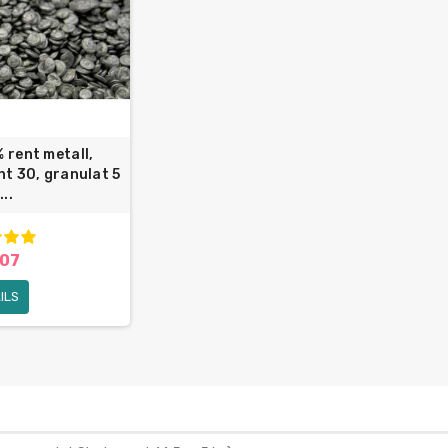
% rent metall,
t 30, granulat 5
..
.07
ILS