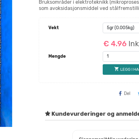
Bruksområder i elektroteknikk (mikroprosess
som avoksidasjonsmiddel ved stålfremstill
Vekt
€ 4.96
In
Mengde
shopping_cart
LEGG I H
Del
Kundevurderinger og anmeld