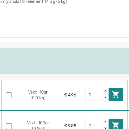
siumgranulat Si-element 14 5 g–5 kg
) :
Vekt : 10gr

€ 4.96
(0.01kg)
Vekt : 100gr

€ 9.88
(0.1kg)