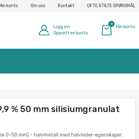
Min konto
Om oss
Kontakt
OFTE STILTE SPØRSMÅL
0
Logg inn
Min konto
Opprett en konto
€ 0.00
9,9 % 50 mm silisiumgranulat
relse 0–50 mm) – halvmetall med halvleder-egenskaper.