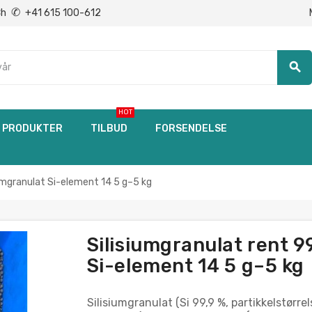
✆
Ch
+41 615 100-612
search
HOT
PRODUKTER
TILBUD
FORSENDELSE
iumgranulat Si-element 14 5 g–5 kg
Silisiumgranulat rent 9
Si-element 14 5 g–5 kg
Silisiumgranulat (Si 99,9 %, partikkelstør