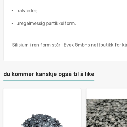
halvleder;
uregelmessig partikkelform.
Silisium i ren form står i Evek GmbHs nettbutikk for kjø
du kommer kanskje også til å like