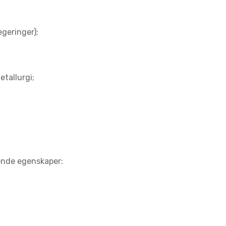
geringer);
etallurgi;
gende egenskaper: