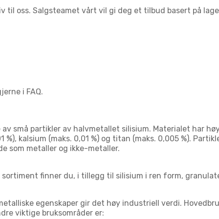
 til oss. Salgsteamet vårt vil gi deg et tilbud basert på lag
jerne i FAQ.
av små partikler av halvmetallet silisium. Materialet har hø
1 %), kalsium (maks. 0,01 %) og titan (maks. 0,005 %). Parti
de som metaller og ikke-metaller.
 sortiment finner du, i tillegg til silisium i ren form, granula
-metalliske egenskaper gir det høy industriell verdi. Hovedbr
ndre viktige bruksområder er: