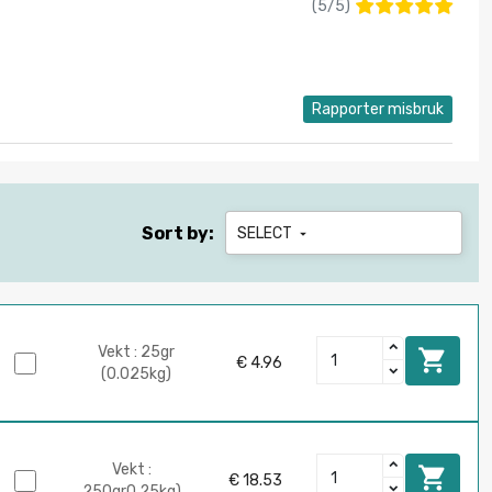
(
5
/
5
)
Rapporter misbruk
Sort by:
SELECT

Vekt : 25gr

€ 4.96
(0.025kg)
Vekt :

€ 18.53
250gr0.25kg)