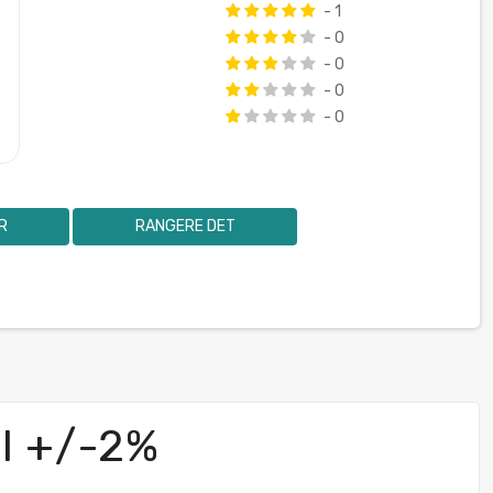
- 1
- 0
- 0
- 0
- 0
R
RANGERE DET
il +/-2%