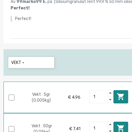
Av
99marko99 E.
på (
Silisiumgranulat rent 99,9 % 50 mm sili
Perfect!
Perfect!
VEKT

Vekt : 5gr

€ 4.96
(0.005kg)
Vekt : 50gr

€ 7.41
(0.05kg)