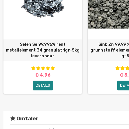
Selen Se 99,996% rent
Sink Zn 99,99 
metallelement 34 granulat 1gr-5kg
grunnstoff elemen
leverandør
g–5.
€ 4.96
€ 5
DETAILS
DETA
Omtaler