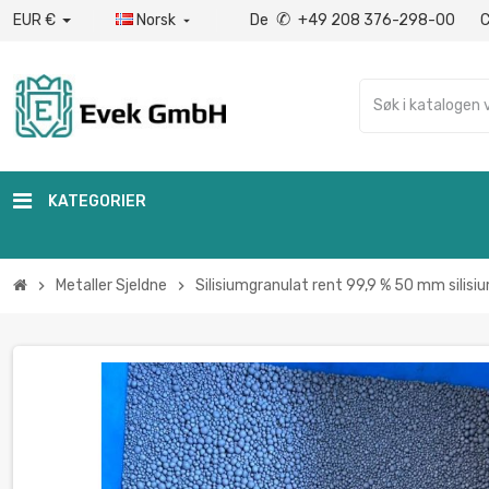
✆
EUR €
Norsk
De
+49 208 376-298-00

KATEGORIER
Metaller Sjeldne
Silisiumgranulat rent 99,9 % 50 mm silis
chevron_right
chevron_right