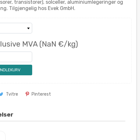
orer, transistorer), solceller, aluminiumlegeringer og
ing. Tilgjengelig hos Evek GmbH.
klusive MVA
(NaN €/kg)
ANDLEKURV
Tvitre
Pinterest
elser