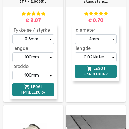
ETP - 2.0065)...
stangstang...
€ 2.87
€ 0.70
Tykkelse / styrke
diameter
lengde
lengde
bredde

LEGG I
HANDLEKURV

LEGG I
HANDLEKURV