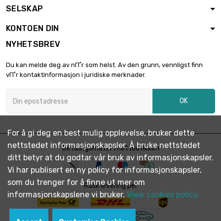
SELSKAP
KONTOEN DIN
NYHETSBREV
Du kan melde deg av nГҐr som helst. Av den grunn, vennligst finn
vГҐr kontaktinformasjon i juridiske merknader.
OK
For å gi deg en best mulig opplevelse, bruker dette
nettstedet informasjonskapsler. Å bruke nettstedet
Betalingsmåter i nettbutikken
ditt betyr at du godtar vår bruk av informasjonskapsler.
Vi har publisert en ny policy for informasjonskapsler,
som du trenger for å finne ut mer om
Rask levering per
informasjonskapslene vi bruker.
View cookies policy.