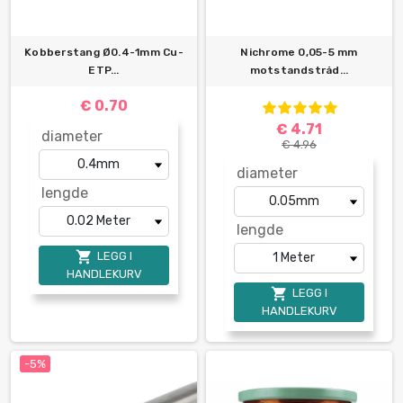
Kobberstang Ø0.4-1mm Cu-
Nichrome 0,05-5 mm
ETP...
motstandstråd...
€ 0.70
€ 4.71
diameter
€ 4.96
diameter
lengde
lengde

LEGG I
HANDLEKURV

LEGG I
HANDLEKURV
-5%