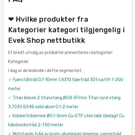
❤ Hvilke produkter fra
Kategorier kategori tilgjengelig i
Evek Shop nettbutikk
Et bredt utvalg av produkter presenteres i kategorien
Kategorier.
I dag er de ledende i dette segmentet:
✓
Fjærståltråd 0,1-10mm 1,4310 fjærtråd 301 rustfri 1-200
meter
✓
Titan klasse 2 titanstang Ø0,8-87mm Titan rund stang
3,7035 B348 solid aksel 0,1-2 meter
✓
Kobbertrådemne Ø0,1-5mm Cu-ETP uten lakk Ubelagt Cu
håndverkstråd 2-750 meter
✓
Motstands tråd av krom-aluminium legering, varmetråd