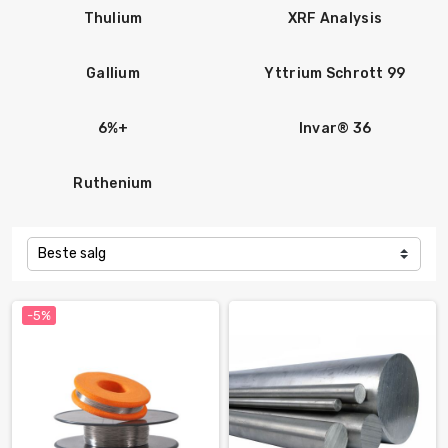
Thulium
XRF Analysis
Gallium
Yttrium Schrott 99
6%+
Invar® 36
Ruthenium
Beste salg
-5%