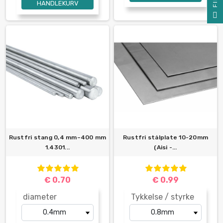
HANDLEKURV
F
I
L
T
E
Rustfri stang 0,4 mm–400 mm
Rustfri stålplate 10-20mm
1.4301...
(Aisi -...
€ 0.70
€ 0.99
diameter
Tykkelse / styrke