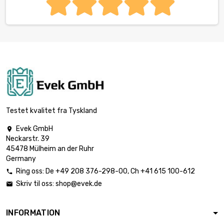
Testet kvalitet fra Tyskland
Evek GmbH

Neckarstr. 39
45478 Mülheim an der Ruhr
Germany
Ring oss:
De
+49 208 376-298-00
, Ch
+41 615 100-612

Skriv til oss:
shop@evek.de

INFORMATION