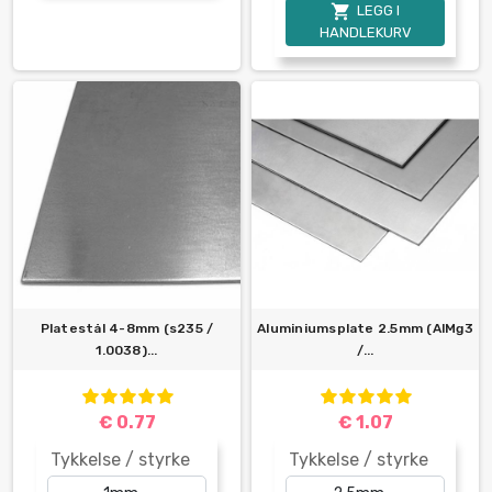

LEGG I
HANDLEKURV
Platestål 4-8mm (s235 /
Aluminiumsplate 2.5mm (AlMg3
1.0038)...
/...
€ 0.77
€ 1.07
Tykkelse / styrke
Tykkelse / styrke