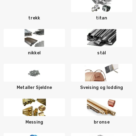
trekk
titan
nikkel
stål
Metaller Sjeldne
Sveising og lodding
Messing
bronse