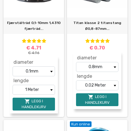
Fjærståltråd 0,1-10mm 1,4310
Titan klasse 2 titanstang
fjærtråd...
Ø0,8-87mm...
€ 4.71
€ 0.70
€ 4.96
diameter
diameter
lengde
lengde

LEGG I

LEGG I
HANDLEKURV
HANDLEKURV
Kun online