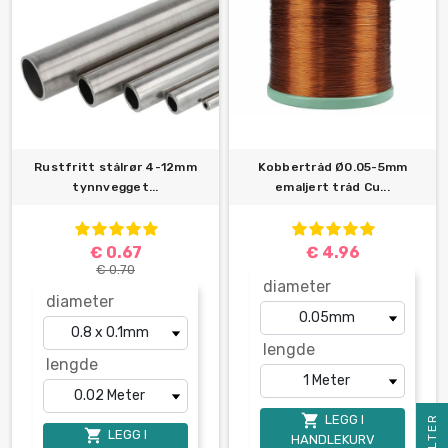
Rustfritt stålrør 4-12mm
Kobbertråd Ø0.05-5mm
tynnvegget...
emaljert tråd Cu...
€ 0.67
€ 4.96
€ 0.70
diameter
diameter
lengde
lengde

LEGG I
R

LEGG I
HANDLEKURV