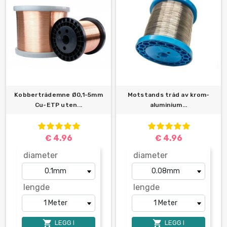
Kobbertrådemne Ø0,1-5mm
Motstands tråd av krom-
Cu-ETP uten...
aluminium...
€ 4.96
€ 4.96
diameter
diameter
lengde
lengde


LEGG I
LEGG I