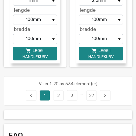
lengde
lengde
bredde
bredde


LEGG I
LEGG I
HANDLEKURV
HANDLEKURV
Viser 1-20 av 534 element(er)
…
navigate_before
navigate_next
1
2
3
27
FAQ