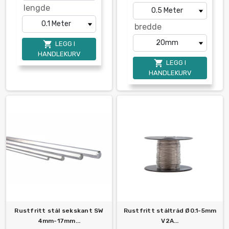
lengde
bredde

LEGG I
HANDLEKURV

LEGG I
HANDLEKURV
Rustfritt stål sekskant SW
Rustfritt ståltråd Ø0.1-5mm
4mm-17mm...
V2A...