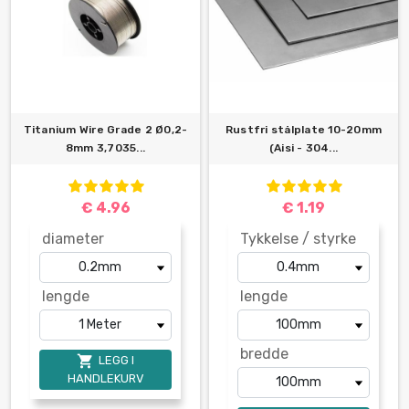
Titanium Wire Grade 2 Ø0,2-
Rustfri stålplate 10-20mm
8mm 3,7035...
(Aisi - 304...
€ 4.96
€ 1.19
diameter
Tykkelse / styrke
lengde
lengde
bredde

LEGG I
HANDLEKURV